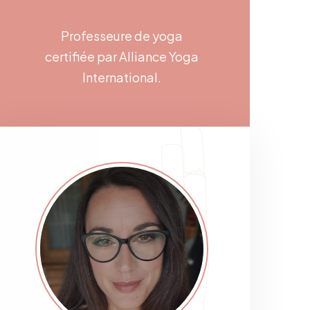
Professeure de yoga
certifiée par Alliance Yoga
International.