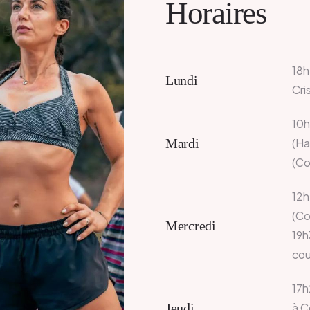
Horaires
18h
Lundi
Cri
10h
Mardi
(Ha
(Co
12h
(Co
Mercredi
19h
cou
17h
Jeudi
à C